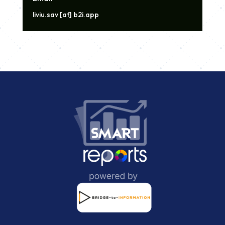
liviu.sav [at] b2i.app