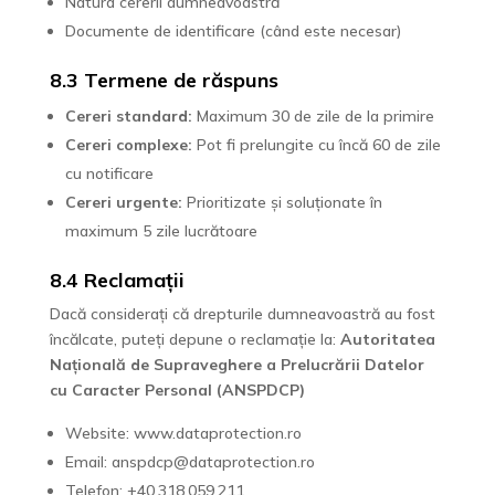
Natura cererii dumneavoastră
Documente de identificare (când este necesar)
8.3 Termene de răspuns
Cereri standard:
Maximum 30 de zile de la primire
Cereri complexe:
Pot fi prelungite cu încă 60 de zile
cu notificare
Cereri urgente:
Prioritizate și soluționate în
maximum 5 zile lucrătoare
8.4 Reclamații
Dacă considerați că drepturile dumneavoastră au fost
încălcate, puteți depune o reclamație la:
Autoritatea
Națională de Supraveghere a Prelucrării Datelor
cu Caracter Personal (ANSPDCP)
Website: www.dataprotection.ro
Email: anspdcp@dataprotection.ro
Telefon: +40.318.059.211