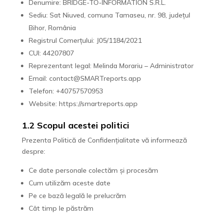
Denumire: BRIDGE-TO-INFORMATION S.R.L.
Sediu: Sat Niuved, comuna Tamaseu, nr. 98, județul
Bihor, România
Registrul Comerțului: J05/1184/2021
CUI: 44207807
Reprezentant legal: Melinda Morariu – Administrator
Email: contact@SMARTreports.app
Telefon: +40757570953
Website: https://smartreports.app
1.2 Scopul acestei politici
Prezenta Politică de Confidențialitate vă informează
despre:
Ce date personale colectăm și procesăm
Cum utilizăm aceste date
Pe ce bază legală le prelucrăm
Cât timp le păstrăm