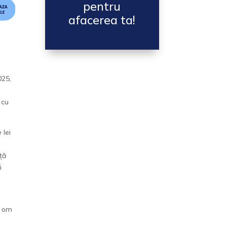
pentru
afacerea ta!
025,
 cu
 lei
nță
i
e om