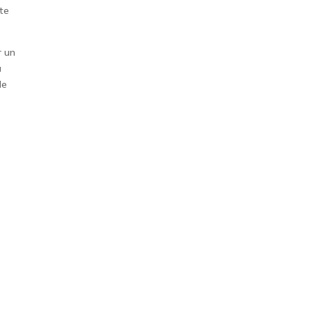
ste
r un
a
de