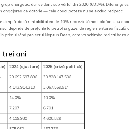
 grup energetic, dar evident sub vârful din 2020 (68,3%). Diferența e
 prin angajarea de datorie — cele două ipoteze nu se exclud reciproc.
te simplă: dacă rentabilitatea de 10% reprezintă noul plafon, sau doa
ul depinde de prețurile la petrol și gaze, de reglementarea fiscală 
 — în primul rând proiectul Neptun Deep, care va schimba radical baza 
trei ani
ie)
2024 (ajustare)
2025 (criză politică)
4
29.692.697.896
30.828.147.506
4.143.914.310
3.067.559.914
14,0%
10,0%
7.207
6.701
4.119.980
4.600.529
575.060
457.776