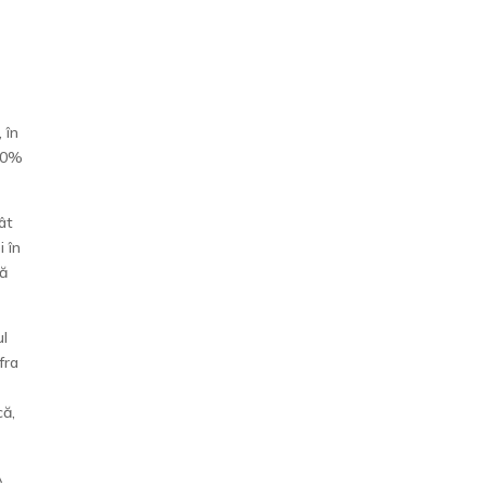
 în
0,0%
ât
i în
tă
ul
fra
că,
A