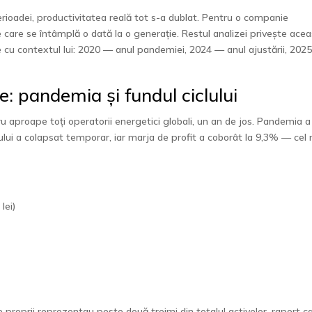
erioadei, productivitatea reală tot s-a dublat. Pentru o companie
e care se întâmplă o dată la o generație. Restul analizei privește ace
care cu contextul lui: 2020 — anul pandemiei, 2024 — anul ajustării, 202
: pandemia și fundul ciclului
proape toți operatorii energetici globali, un an de jos. Pandemia a
eiului a colapsat temporar, iar marja de profit a coborât la 9,3% — cel
lei)
e proprii reprezentau peste două treimi din totalul activelor, raport c