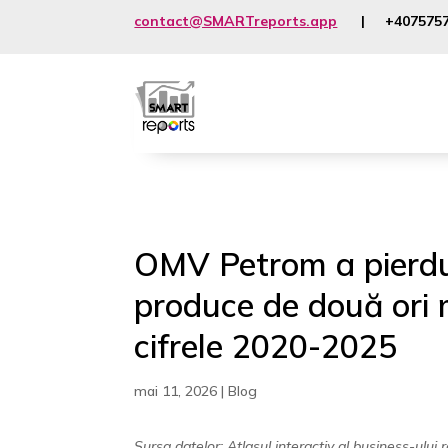
contact@SMARTreports.app
| +4075757
OMV Petrom a pierdut
produce de două ori 
cifrele 2020-2025
mai 11, 2026
|
Blog
Sursa datelor: Atlasul interactiv al business-ulu