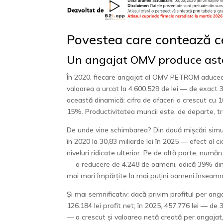
Povestea care contează c
Un angajat OMV produce astăz
În 2020, fiecare angajat al OMV PETROM aducea co
valoarea a urcat la 4.600.529 de lei — de exact 3
această dinamică: cifra de afaceri a crescut cu 1
15%. Productivitatea muncii este, de departe, tr
De unde vine schimbarea? Din două mișcări simult
în 2020 la 30,83 miliarde lei în 2025 — efect al cic
niveluri ridicate ulterior. Pe de altă parte, număr
— o reducere de 4.248 de oameni, adică 39% din 
mai mari împărțite la mai puțini oameni înseamn
Și mai semnificativ: dacă privim profitul per ang
126.184 lei profit net; în 2025, 457.776 lei — de
— a crescut și valoarea netă creată per angajat