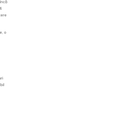
încă
 4
tere
e, o
ri
bil