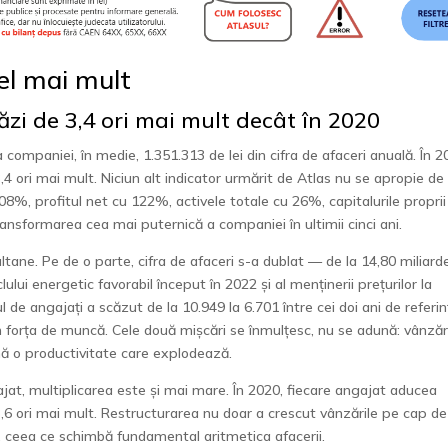
el mai mult
i de 3,4 ori mai mult decât în 2020
mpaniei, în medie, 1.351.313 de lei din cifra de afaceri anuală. În 2
,4 ori mai mult. Niciun alt indicator urmărit de Atlas nu se apropie de
08%, profitul net cu 122%, activele totale cu 26%, capitalurile proprii
ansformarea cea mai puternică a companiei în ultimii cinci ani.
ane. Pe de o parte, cifra de afaceri s-a dublat — de la 14,80 miliarde
lului energetic favorabil început în 2022 și al menținerii prețurilor la
ul de angajați a scăzut de la 10.949 la 6.701 între cei doi ani de referi
forța de muncă. Cele două mișcări se înmulțesc, nu se adună: vânzăr
ă o productivitate care explodează.
ajat, multiplicarea este și mai mare. În 2020, fiecare angajat aducea
 3,6 ori mai mult. Restructurarea nu doar a crescut vânzările pe cap d
, ceea ce schimbă fundamental aritmetica afacerii.