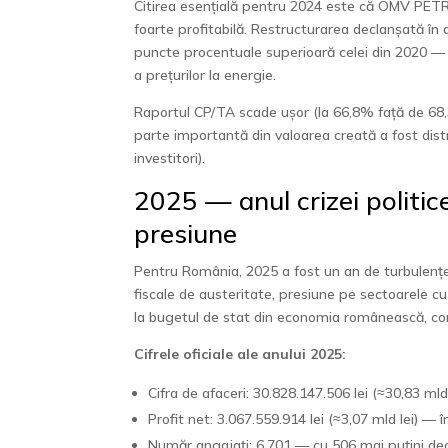
Citirea esențială pentru 2024 este că OMV PETROM
foarte profitabilă. Restructurarea declanșată în 
puncte procentuale superioară celei din 2020 — 
a prețurilor la energie.
Raportul CP/TA scade ușor (la 66,8% față de 68,3
parte importantă din valoarea creată a fost distr
investitori).
2025 — anul crizei politic
presiune
Pentru România, 2025 a fost un an de turbulențe
fiscale de austeritate, presiune pe sectoarele c
la bugetul de stat din economia românească, cont
Cifrele oficiale ale anului 2025:
Cifra de afaceri: 30.828.147.506 lei (≈30,83 m
Profit net: 3.067.559.914 lei (≈3,07 mld lei) —
Număr angajați: 6.701 — cu 506 mai puțini de