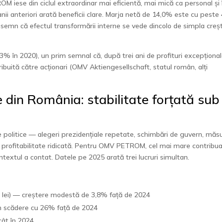
 iese din ciclul extraordinar mai eficientă, mai mică ca personal și 
anii anteriori arată beneficii clare. Marja netă de 14,0% este cu peste
semn că efectul transformării interne se vede dincolo de simpla creș
% în 2020), un prim semnal că, după trei ani de profituri excepțional
ibuită către acționari (OMV Aktiengesellschaft, statul român, alți
e din România: stabilitate forțată sub
 politice — alegeri prezidențiale repetate, schimbări de guvern, măsu
u profitabilitate ridicată. Pentru OMV PETROM, cel mai mare contribua
extul a contat. Datele pe 2025 arată trei lucruri simultan.
ld lei) — creștere modestă de 3,8% față de 2024
 în scădere cu 26% față de 2024
cât în 2024