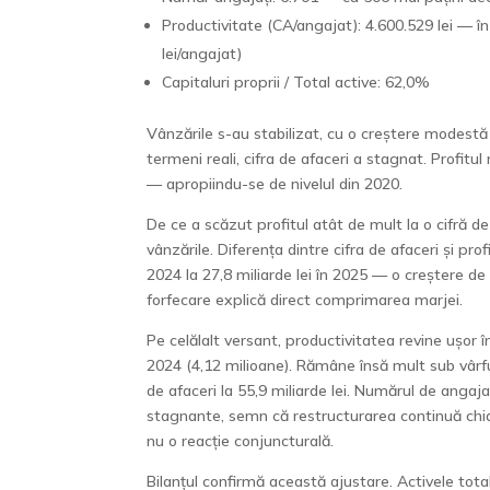
Productivitate (CA/angajat): 4.600.529 lei — î
lei/angajat)
Capitaluri proprii / Total active: 62,0%
Vânzările s-au stabilizat, cu o creștere modestă 
termeni reali, cifra de afaceri a stagnat. Profit
— apropiindu-se de nivelul din 2020.
De ce a scăzut profitul atât de mult la o cifră d
vânzările. Diferența dintre cifra de afaceri și prof
2024 la 27,8 miliarde lei în 2025 — o creștere de
forfecare explică direct comprimarea marjei.
Pe celălalt versant, productivitatea revine ușor 
2024 (4,12 milioane). Rămâne însă mult sub vârfu
de afaceri la 55,9 miliarde lei. Numărul de angaja
stagnante, semn că restructurarea continuă chiar 
nu o reacție conjuncturală.
Bilanțul confirmă această ajustare. Activele tota