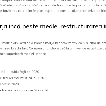
 să absoarbă șocuri fără tensiuni de finanțare. Importanța anului 20
de bază: tot ce s-a întâmplat după — boom-ul, ajustarea, criza politi
rja încă peste medie, restructurarea î
-invazie din Ucraina a împins marja la aproximativ 20% și cifra de af
enirea la echilibru. Compania funcționează la un nivel de activitate d
ncă superioară mediei istorice.
d lei) — dublu față de 2020
de trei ori mai mult ca în 2020
ecât în 2020
e trei ori mai mare decât în 2020