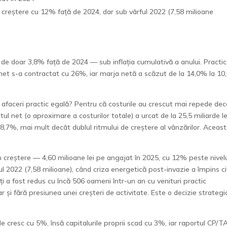
n creștere cu 12% față de 2024, dar sub vârful 2022 (7,58 milioane
de doar 3,8% față de 2024 — sub inflația cumulativă a anului. Practic,
ul net s-a contractat cu 26%, iar marja netă a scăzut de la 14,0% la 1
e afaceri practic egală? Pentru că costurile au crescut mai repede dec
itul net (o aproximare a costurilor totale) a urcat de la 25,5 miliarde le
 8,7%, mai mult decât dublul ritmului de creștere al vânzărilor. Aceas
în creștere — 4,60 milioane lei pe angajat în 2025, cu 12% peste nivel
l 2022 (7,58 milioane), când criza energetică post-invazie a împins ci
ți a fost redus cu încă 506 oameni într-un an cu venituri practic
și fără presiunea unei creșteri de activitate. Este o decizie strategi
le cresc cu 5%, însă capitalurile proprii scad cu 3%, iar raportul CP/T