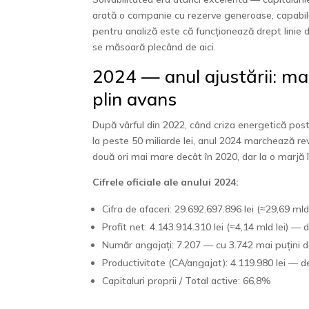
arată o companie cu rezerve generoase, capabilă
pentru analiză este că funcționează drept linie 
se măsoară plecând de aici.
2024 — anul ajustării: ma
plin avans
După vârful din 2022, când criza energetică post
la peste 50 miliarde lei, anul 2024 marchează rev
două ori mai mare decât în 2020, dar la o marjă î
Cifrele oficiale ale anului 2024:
Cifra de afaceri: 29.692.697.896 lei (≈29,69 ml
Profit net: 4.143.914.310 lei (≈4,14 mld lei) — 
Număr angajați: 7.207 — cu 3.742 mai puțini d
Productivitate (CA/angajat): 4.119.980 lei — d
Capitaluri proprii / Total active: 66,8%