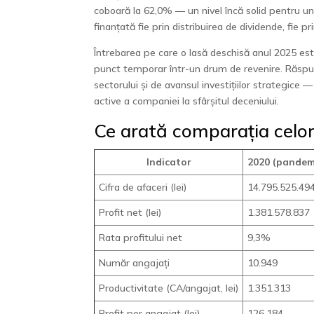
coboară la 62,0% — un nivel încă solid pentru un
finanțată fie prin distribuirea de dividende, fie
Întrebarea pe care o lasă deschisă anul 2025 es
punct temporar într-un drum de revenire. Răspuns
sectorului și de avansul investițiilor strategice
active a companiei la sfârșitul deceniului.
Ce arată comparația celor 
Indicator
2020 (pandem
Cifra de afaceri (lei)
14.795.525.49
Profit net (lei)
1.381.578.837
Rata profitului net
9,3%
Număr angajați
10.949
Productivitate (CA/angajat, lei)
1.351.313
Profit per angajat (lei)
126.184