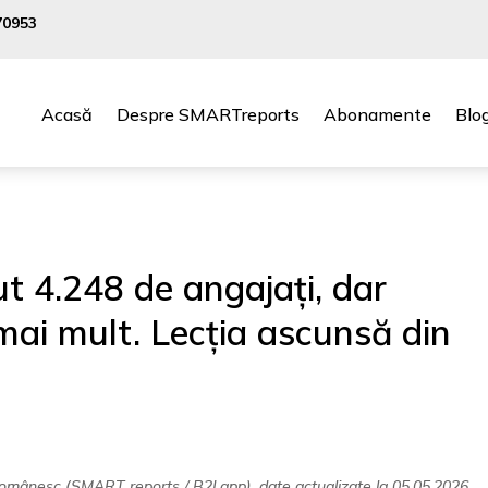
0953
Acasă
Despre SMARTreports
Abonamente
Blo
 4.248 de angajați, dar
mai mult. Lecția ascunsă din
i românesc (SMART reports / B2I.app), date actualizate la 05.05.2026.