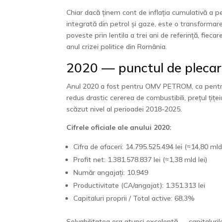
Chiar dacă ținem cont de inflația cumulativă a p
integrată din petrol și gaze, este o transformar
poveste prin lentila a trei ani de referință, fie
anul crizei politice din România.
2020 — punctul de plecare
Anul 2020 a fost pentru OMV PETROM, ca pentru a
redus drastic cererea de combustibili, prețul țiț
scăzut nivel al perioadei 2018-2025.
Cifrele oficiale ale anului 2020:
Cifra de afaceri: 14.795.525.494 lei (≈14,80 mld 
Profit net: 1.381.578.837 lei (≈1,38 mld lei)
Număr angajați: 10.949
Productivitate (CA/angajat): 1.351.313 lei
Capitaluri proprii / Total active: 68,3%
Solvabilitatea era atunci excelentă — capitaluril