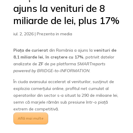
ajuns la venituri de 8
miliarde de lei, plus 17%
iul. 2, 2026
|
Prezenta in media
Piața de curierat
din România a ajuns la
venituri de
8,1 miliarde lei, în creştere cu 17%
, potrivit datelor
analizate de
ZF
de pe platforma
SMARTreports
powered by BRIDGE-to-INFORMATION
.
În ciuda avansului accelerat al veniturilor, susținut de
explozia comerțului online, profitul net cumulat al
operatorilor din sector s-a situat la 290 de milioane lei,
semn că marjele rămân sub presiune într-o piață
extrem de competitivă.
Află mai multe