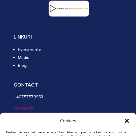
LINKURI
Evenimente
Media
Blog
CONTACT
+40757570953
contact@
SMARTreports.app
Cookies
BRIDGE-TO-INFORMATION S.R.L.
Pentru a oferi cele mai bune experiențe, folosim tehnologii precum cookie-urile pentru a stoca