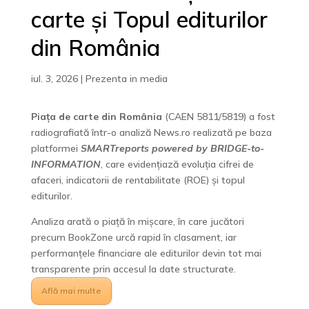
carte și Topul editurilor
din România
iul. 3, 2026
|
Prezenta in media
Piața de carte din România
(CAEN 5811/5819) a fost
radiografiată într-o analiză News.ro realizată pe baza
platformei
SMARTreports powered by BRIDGE-to-
INFORMATION
, care evidențiază evoluția cifrei de
afaceri, indicatorii de rentabilitate (ROE) și topul
editurilor.
Analiza arată o piață în mișcare, în care jucători
precum BookZone urcă rapid în clasament, iar
performanțele financiare ale editurilor devin tot mai
transparente prin accesul la date structurate.
Află mai multe