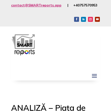
contact@SMARTreports.app
| +40757570953
ANALIZĂ – Piața de