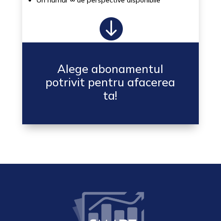
Un număr
∞
de perspective disponibile

Alege abonamentul
potrivit pentru afacerea
ta!