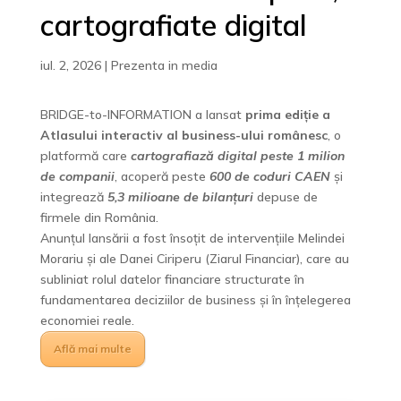
cartografiate digital
iul. 2, 2026
|
Prezenta in media
BRIDGE-to-INFORMATION a lansat
prima ediție a
Atlasului interactiv al business-ului românesc
, o
platformă care
cartografiază digital peste 1 milion
de companii
, acoperă peste
600 de coduri CAEN
și
integrează
5,3 milioane de bilanțuri
depuse de
firmele din România.
Anunțul lansării a fost însoțit de intervențiile Melindei
Morariu și ale Danei Ciriperu (Ziarul Financiar), care au
subliniat rolul datelor financiare structurate în
fundamentarea deciziilor de business și în înțelegerea
economiei reale.
Află mai multe