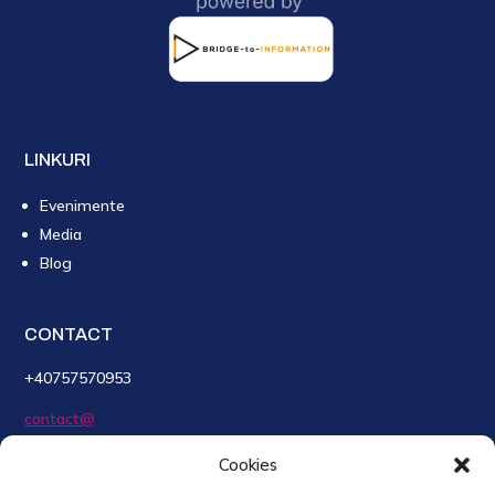
LINKURI
Evenimente
Media
Blog
CONTACT
+40757570953
contact@
SMARTreports.app
Cookies
BRIDGE-TO-INFORMATION S.R.L.